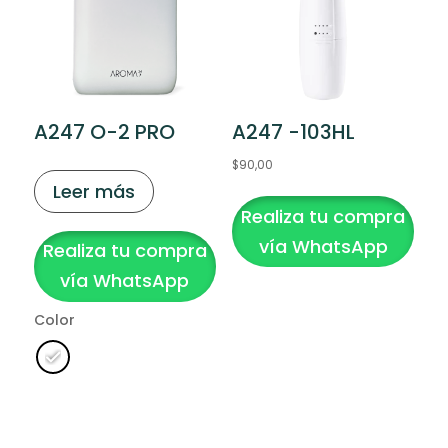
de
producto
A247 O-2 PRO
A247 -103HL
$
90,00
Leer más
Realiza tu compra
vía WhatsApp
Realiza tu compra
vía WhatsApp
Color
Clear