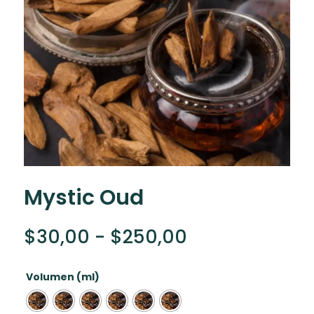
Mystic Oud
Rango
$
30,00
-
$
250,00
de
precios:
Volumen (ml)
desde
$30,00