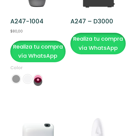
A247-1004
A247 – D3000
$
80,00
Realiza tu compra
Este
Realiza tu compra
producto
vía WhatsApp
tiene
vía WhatsApp
múltiples
Color
variantes.
Las
opciones
se
Clear
pueden
elegir
en
la
página