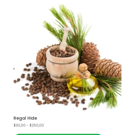
en
la
página
de
producto
Regal Hide
Rango
$
30,00
-
$
250,00
Este
de