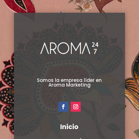
página
de
producto
Somos la empresa líder en
Aroma Marketing
Inicio