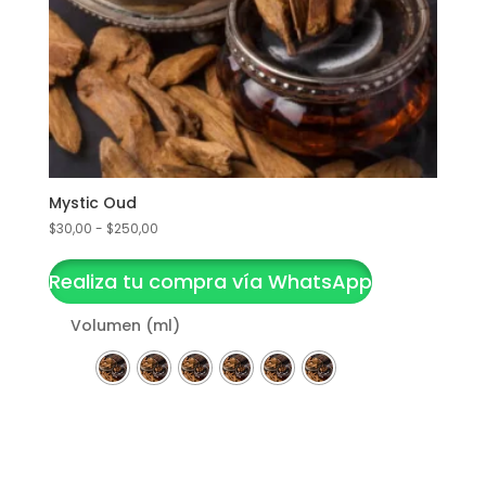
Mystic Oud
Rango
$
30,00
-
$
250,00
Este
de
precios:
producto
Realiza tu compra vía WhatsApp
desde
tiene
$30,00
Volumen (ml)
múltiples
hasta
variantes.
$250,00
Las
opciones
se
Clear
pueden
elegir