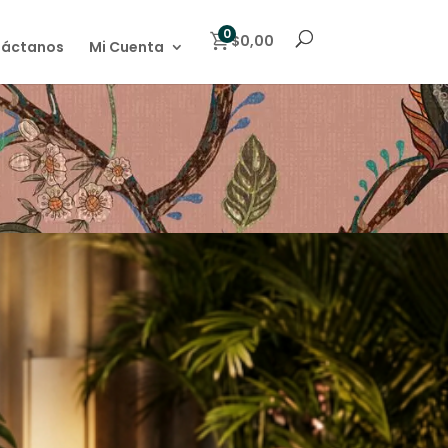
0
$0,00
áctanos
Mi Cuenta