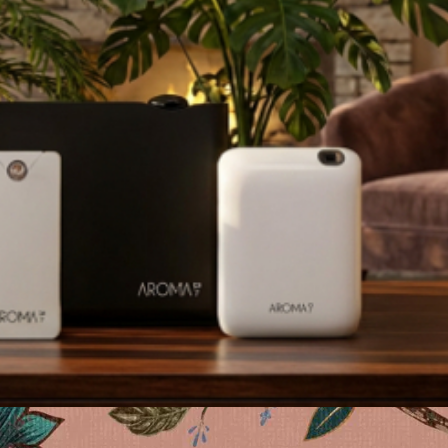
eñado para elevar
ión y eficacia de
p vía Bluetooth