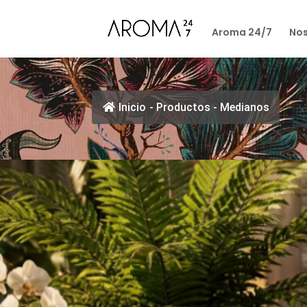
Aroma 24/7
Nos
Inicio
-
Productos
-
Medianos