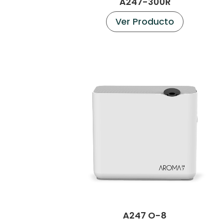
A247-300R
Ver Producto
A247 O-8