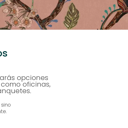
os
rarás opciones
como oficinas,
anquetes.
 sino
te.