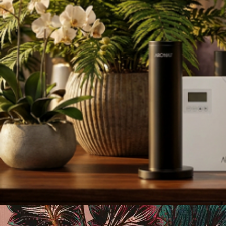
Es un difusor inteligente dis
tu aroma marketing con precis
forma manual o mediante ap