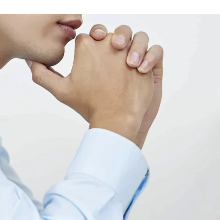
En un ambiente laboral,
aumenta la atención
y concentración de los
trabajadores. Reduce errores
en hasta un 21% mientras la
productividad aumenta en un
20%