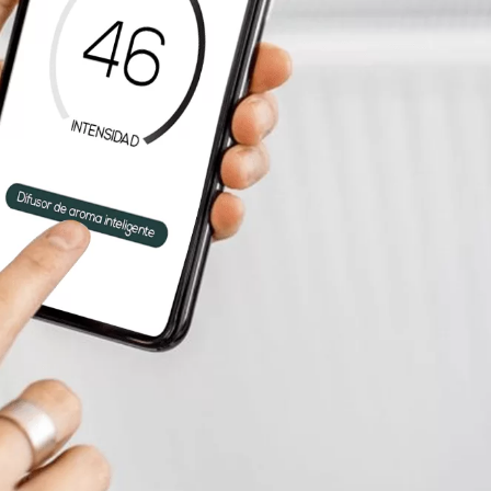
Los difusores tienen wifi
integrado, conectividad
BlueTooth, 2G o 4G