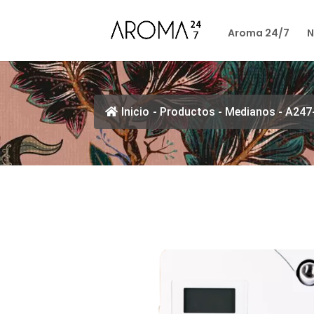
Aroma 24/7
N
Inicio
-
Productos
-
Medianos
-
A247