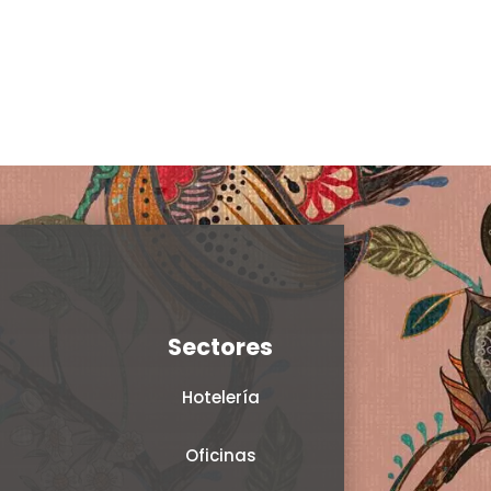
en
la
página
de
producto
Sectores
Hotelería
Oficinas