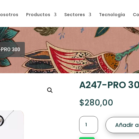
osotros
Productos
Sectores
Tecnología
Co
-PRO 300
A247-PRO 3
$
280,00
A247-
Añadir al
PRO
300