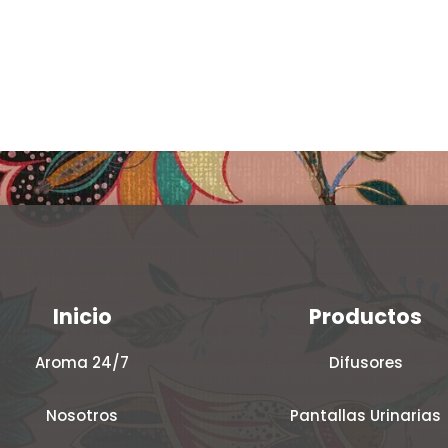
Clear
en
en
la
la
página
página
de
de
producto
producto
Inicio
Productos
Aroma 24/7
Difusores
Nosotros
Pantallas Urinarias