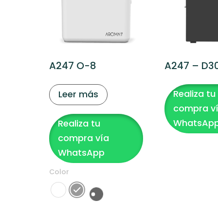
A247 O-8
A247 – D3
Realiza tu
Leer más
compra v
WhatsAp
Realiza tu
compra vía
WhatsApp
Color
Clear