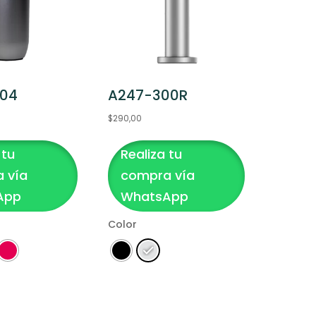
004
A247-300R
$
290,00
Este
 tu
Realiza tu
producto
tiene
 vía
compra vía
múltiples
App
WhatsApp
variantes.
Color
Las
opciones
se
pueden
Clear
elegir