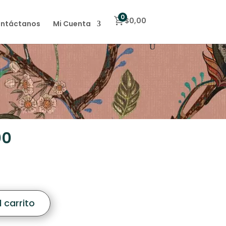
0
$
0,00
ntáctanos
Mi Cuenta
00
 carrito