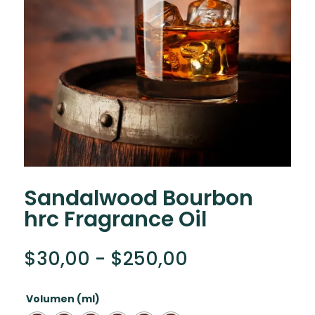
Sandalwood Bourbon
hrc Fragrance Oil
Rango
$
30,00
-
$
250,00
de
precios:
Volumen (ml)
desde