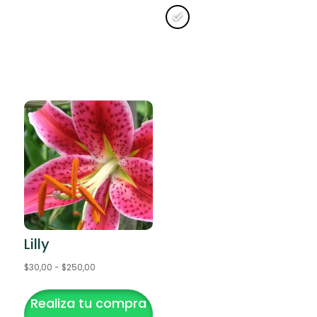
Clear
Lilly
Rango
$
30,00
-
$
250,00
Este
de
Realiza tu compra
producto
precios: