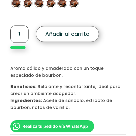
$30,00
hasta
$250,00
Sandalwood
Añadir al carrito
Bourbon
hrc
Fragrance
Oil
cantidad
Aroma cálido y amaderado con un toque
especiado de bourbon.
Beneficios:
Relajante y reconfortante, ideal para
crear un ambiente acogedor.
Ingredientes:
Aceite de sándalo, extracto de
bourbon, notas de vainilla.
Realiza tu pedido vía WhatsApp