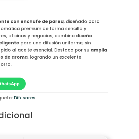
gente con enchufe de pared
, diseñado para
aromática premium de forma sencilla y
ares, oficinas y negocios, combina
diseño
teligente
para una difusión uniforme, sin
ido al aceite esencial. Destaca por su
amplia
mo de aroma
, logrando un excelente
orro.
 WhatsApp
iqueta:
Difusores
dicional