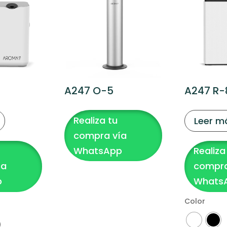
A247 O-5
A247 R-
Realiza tu
Leer m
compra vía
WhatsApp
Realiza
ía
compra
p
Whats
Color