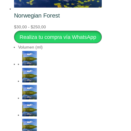
Norwegian Forest
Rango
Este
$
30,00
-
$
250,00
de
producto
Realiza tu compra vía WhatsApp
precios:
tiene
Volumen (ml)
desde
múltiples
$30,00
variantes.
hasta
Las
$250,00
opciones
se
pueden
elegir
en
la
página
de