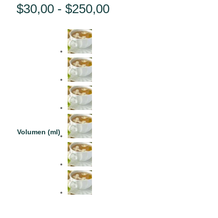
Rango
$
30,00
-
$
250,00
de
precios:
desde
$30,00
hasta
$250,00
Volumen (ml)