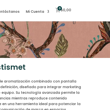
0
$
0,00
ntáctanos
Mi Cuenta
tismet
l de aromatización combinado con pantalla
ta definición, diseñado para integrar marketing
lo equipo. Su tecnología avanzada permite la
gancias mientras reproduce contenido
e en una herramienta ideal para potenciar la
a comunicación de marca en espacios