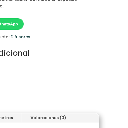
o.
 WhatsApp
queta:
Difusores
dicional
metros
Valoraciones (0)