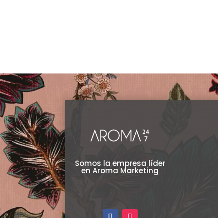
Clear
en
la
página
de
producto
Somos la empresa líder
en Aroma Marketing