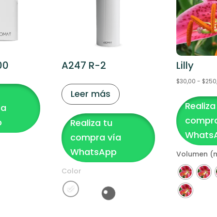
00
A247 R-2
Lilly
$
30,00
-
$
250
Leer más
Este
Realiza
producto
ía
tiene
compra
p
Realiza tu
múltiples
Whats
compra vía
variantes.
WhatsApp
Volumen (
Las
opciones
Color
se
pueden
elegir
Clear