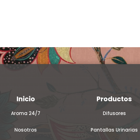
Clear
en
la
página
de
producto
Inicio
Productos
Aroma 24/7
Difusores
Nosotros
Pantallas Urinarias