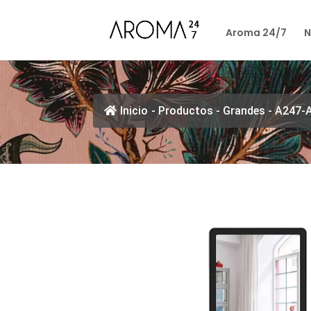
Aroma 24/7
N
Inicio
-
Productos
-
Grandes
-
A247-A