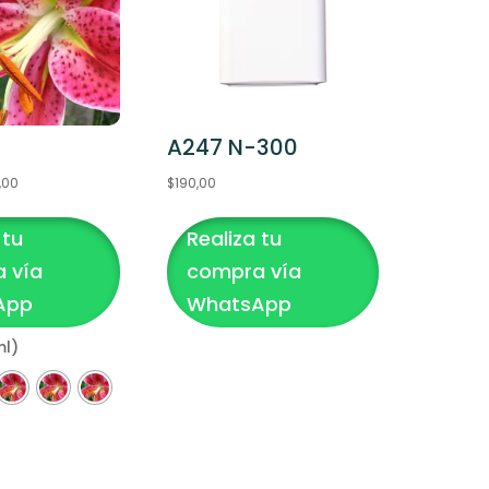
A247 N-300
Rango
,00
$
190,00
de
 tu
Realiza tu
precios:
desde
 vía
compra vía
$30,00
App
WhatsApp
hasta
ml)
$250,00