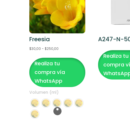
Freesia
A247-N-5
Rango
$
30,00
-
$
250,00
Realiza tu
Este
de
Realiza tu
producto
precios:
compra v
tiene
desde
compra vía
WhatsAp
múltiples
$30,00
WhatsApp
variantes.
hasta
Volumen (ml)
Las
$250,00
opciones
se
pueden
elegir