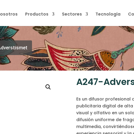
osotros
Productos
Sectores
Tecnología
Co
dverstismet
A247-Advers
Es un difusor profesiona
publicitaria digital de al
visual y olfativo en un so
difusión uniforme de fra
multimedia, convirtiéndos
experiencia sensorial y l