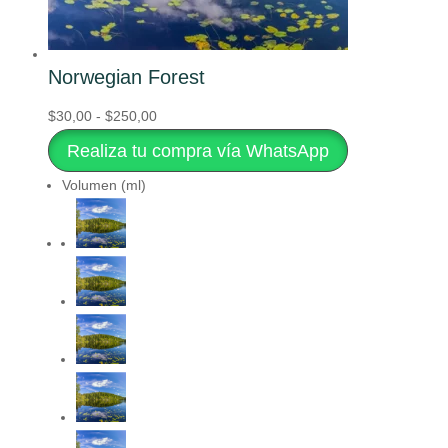
Norwegian Forest
Rango
Este
$
30,00
-
$
250,00
de
producto
Realiza tu compra vía WhatsApp
precios:
tiene
Volumen (ml)
desde
múltiples
$30,00
variantes.
hasta
Las
$250,00
opciones
se
pueden
elegir
en
la
página