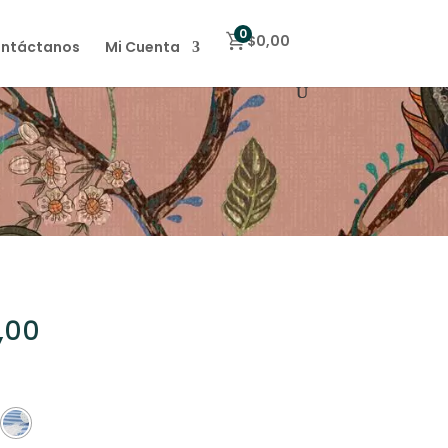
0
$
0,00
ntáctanos
Mi Cuenta
Rango
,00
de
precios:
desde
$30,00
hasta