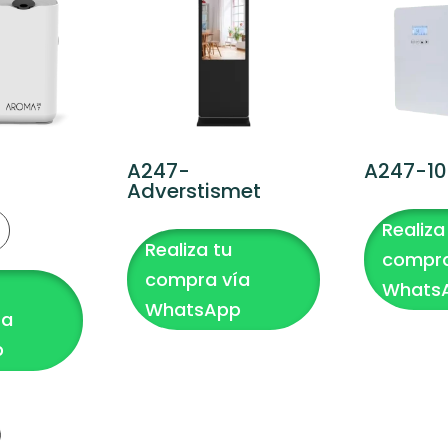
A247-
A247-10
Adverstismet
Realiza
Realiza tu
compra
compra vía
Whats
WhatsApp
ía
p