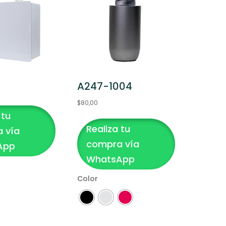
A247-1004
$
80,00
 tu
Este
Realiza tu
producto
 vía
tiene
compra vía
App
múltiples
WhatsApp
variantes.
Color
Las
opciones
se
pueden
Clear