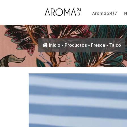
Aroma 24/7
N
Inicio
-
Productos
-
Fresca
-
Talco