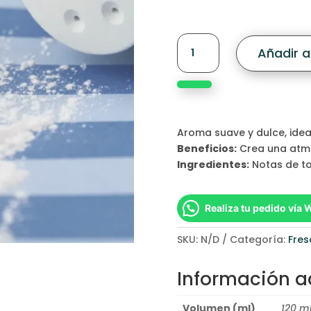
Talco
Añadir al
cantidad
Aroma suave y dulce, ide
Beneficios:
Crea una atmós
Ingredientes:
Notas de ta
Realiza tu pedido vía
SKU:
N/D
Categoría:
Fre
Información a
Volumen (ml)
120 ml