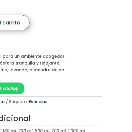
$250,00
 carrito
al para un ambiente acogedor.
fera tranquila y relajante.
lco, lavanda, almendra dulce..
 WhatsApp
sca
Etiqueta:
Esencias
dicional
, 180 ml, 200 ml, 500 ml, 700 ml, 1.000 ml