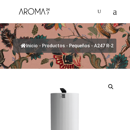
Inicio
-
Productos
-
Pequeños
-
A247 R-2