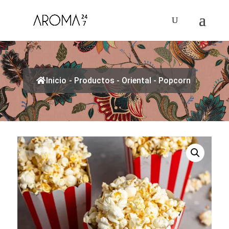
Inicio
-
Productos
-
Oriental
-
Popcorn