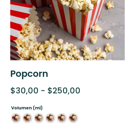
Popcorn
Rango
$
30,00
-
$
250,00
de
precios:
Volumen (ml)
desde
$30,00
hasta
$250,00