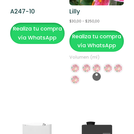
A247-10
Lilly
Rango
$
30,00
-
$
250,00
Realiza tu compra
Este
de
Realiza tu compra
producto
precios:
vía WhatsApp
tiene
desde
vía WhatsApp
múltiples
$30,00
Volumen (ml)
variantes.
hasta
Las
$250,00
opciones
se
pueden
Clear
elegir
en
la
página
de