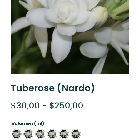
Tuberose (Nardo)
Rango
$
30,00
-
$
250,00
de
precios:
Volumen (ml)
desde
$30,00