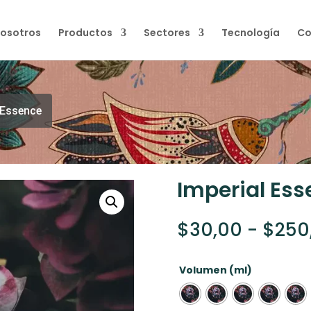
osotros
Productos
Sectores
Tecnología
Co
 Essence
Imperial Es
$
30,00
-
$
250
Volumen (ml)