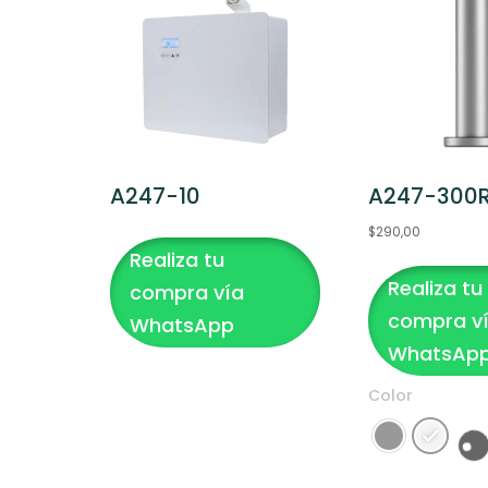
A247-10
A247-300
$
290,00
Realiza tu
Este
Realiza tu
producto
compra vía
tiene
compra v
WhatsApp
múltiples
WhatsAp
variantes.
Color
Las
opciones
se
pueden