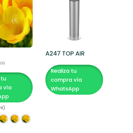
A247 TOP AIR
Rango
,00
Realiza tu
de
 tu
precios:
compra vía
desde
 vía
WhatsApp
$30,00
App
hasta
ml)
$250,00