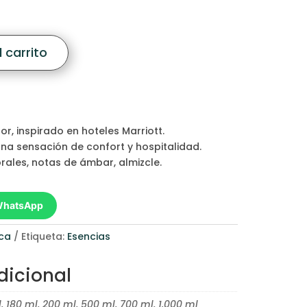
$250,00
 carrito
, inspirado en hoteles Marriott.
na sensación de confort y hospitalidad.
orales, notas de ámbar, almizcle.
 WhatsApp
sca
Etiqueta:
Esencias
dicional
, 180 ml, 200 ml, 500 ml, 700 ml, 1.000 ml