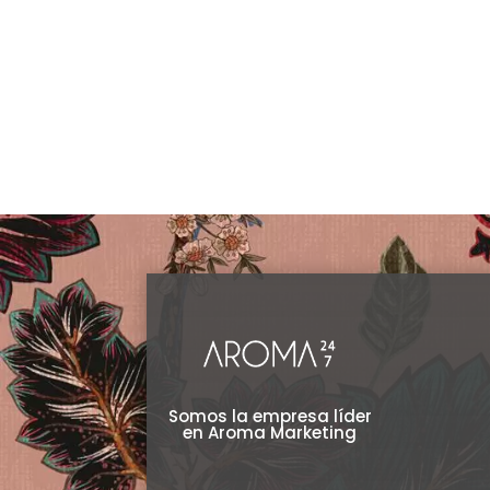
Clear
elegir
en
la
página
de
producto
Somos la empresa líder
en Aroma Marketing