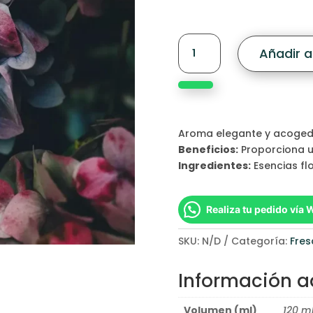
Imperial
Añadir al
Essence
cantidad
Aroma elegante y acogedor
Beneficios:
Proporciona u
Ingredientes:
Esencias fl
Realiza tu pedido vía
SKU:
N/D
Categoría:
Fre
Información a
Volumen (ml)
120 ml