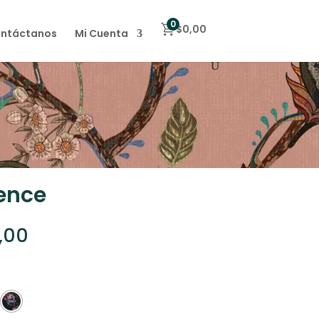
0
$
0,00
ntáctanos
Mi Cuenta
sence
Rango
,00
de
precios:
desde
$30,00
hasta