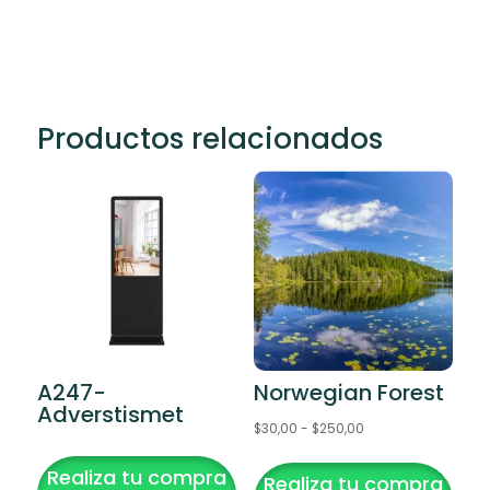
Productos relacionados
A247-
Norwegian Forest
Adverstismet
Rango
$
30,00
-
$
250,00
Este
de
Realiza tu compra
Realiza tu compra
producto
precios: