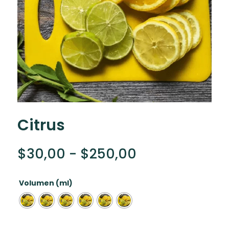
Citrus
Rango
$
30,00
-
$
250,00
de
precios:
Volumen (ml)
desde
$30,00
hasta
$250,00