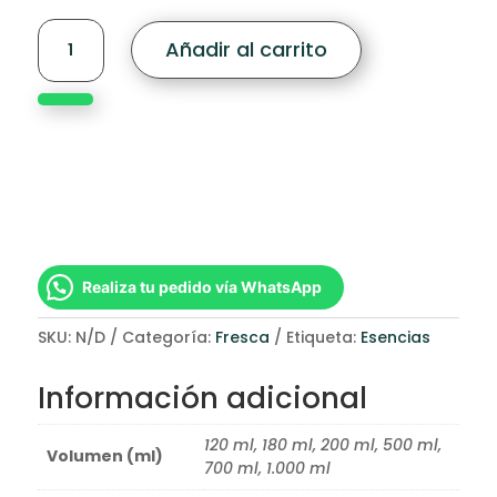
Citrus
Añadir al carrito
cantidad
Favorecen la concentración y la creatividad. Este
tipo de aromas se asocian con la frescura y la
limpieza, además da una sensación de mayor
amplitud en el entorno.
Realiza tu pedido vía WhatsApp
SKU:
N/D
Categoría:
Fresca
Etiqueta:
Esencias
Información adicional
120 ml, 180 ml, 200 ml, 500 ml,
Volumen (ml)
700 ml, 1.000 ml