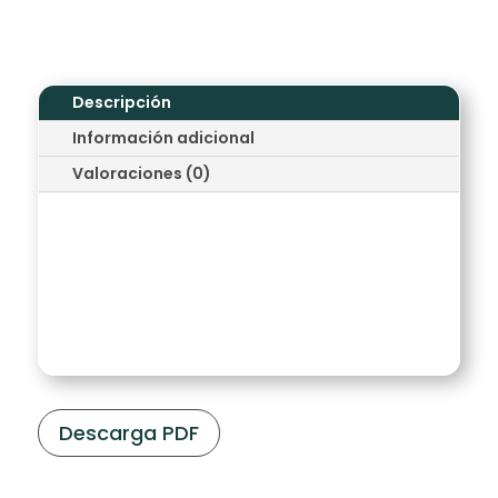
Descripción
Información adicional
Valoraciones (0)
Favorecen la concentración y la
creatividad. Este tipo de aromas se
asocian con la frescura y la limpieza,
además da una sensación de mayor
amplitud en el entorno.
Descarga PDF