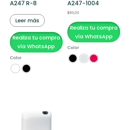
A247 R-8
A247-1004
$
80,00
Leer más
Este
Realiza tu compra
producto
tiene
vía WhatsApp
Realiza tu compra
múltiples
vía WhatsApp
Color
variantes.
Color
Las
opciones
se
Clear
pueden
Clear
elegir
en
la
página
de
producto