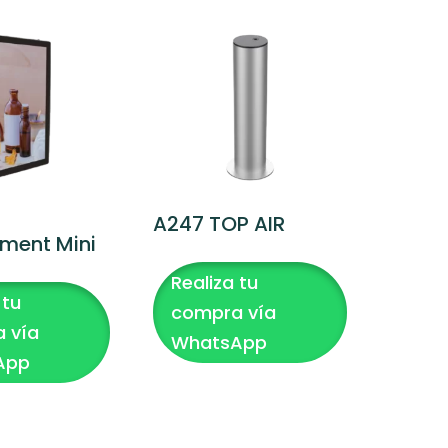
A247 TOP AIR
sment Mini
Realiza tu
 tu
compra vía
 vía
WhatsApp
App