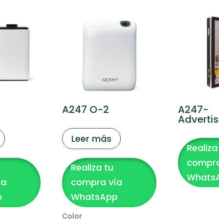
A247 O-2
A247-
Adverti
Leer más
Realiza
compra
Realiza tu
Whats
ía
compra vía
p
WhatsApp
Color