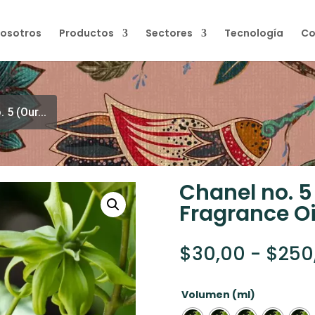
osotros
Productos
Sectores
Tecnología
Co
 5 (Our...
Chanel no. 5
Fragrance Oi
$
30,00
-
$
250
Volumen (ml)