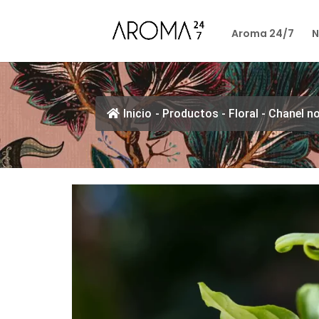
Aroma 24/7
N
Inicio
-
Productos
-
Floral
-
Chanel no.