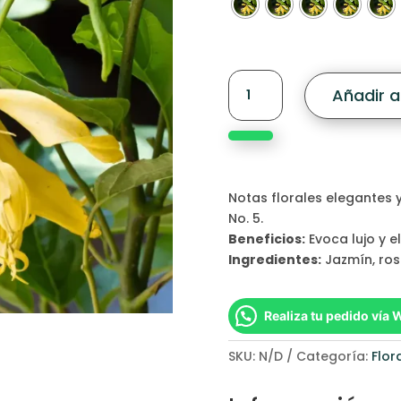
Chanel
Añadir al
no.
5
(Our
Version
Of)
Notas florales elegantes y
Fragrance
No. 5.
Oil
Beneficios:
Evoca lujo y e
cantidad
Ingredientes:
Jazmín, rosa
Realiza tu pedido vía
SKU:
N/D
Categoría:
Flor