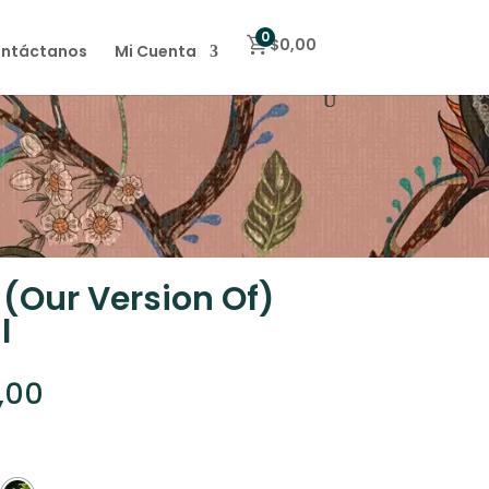
0
$
0,00
ntáctanos
Mi Cuenta
 (Our Version Of)
l
Rango
,00
de
precios:
desde