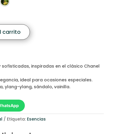
$30,00
hasta
$250,00
 carrito
 sofisticadas, inspiradas en el clásico Chanel
legancia, ideal para ocasiones especiales.
, ylang-ylang, sándalo, vainilla.
 WhatsApp
al
Etiqueta:
Esencias