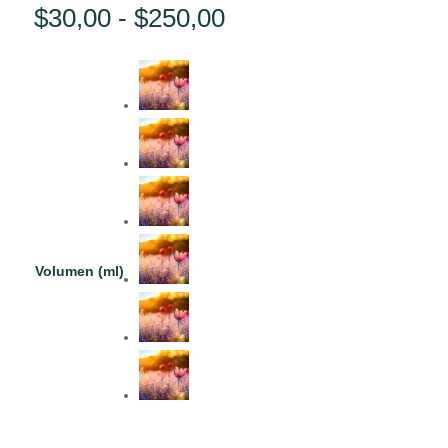
Rango
$
30,00
-
$
250,00
de
precios:
desde
$30,00
hasta
$250,00
Volumen (ml)