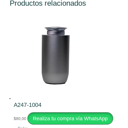
Productos relacionados
A247-1004
Este
Realiza tu compra vía WhatsApp
$
80,00
producto