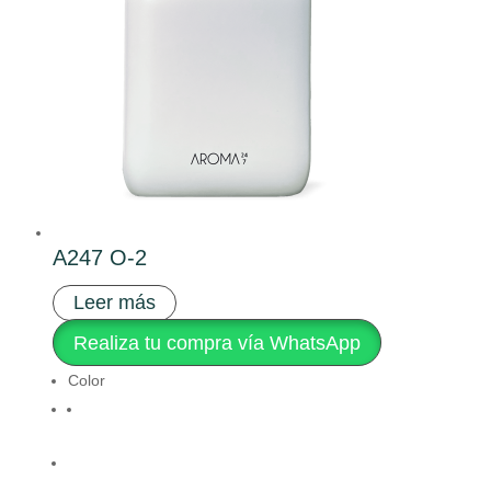
A247 O-2
Leer más
Realiza tu compra vía WhatsApp
Color
Clear